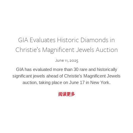
GIA Evaluates Historic Diamonds in
Christie’s Magnificent Jewels Auction
June 11, 2025
GIA has evaluated more than 30 rare and historically
significant jewels ahead of Christie’s Magnificent Jewels
auction, taking place on June 17 in New York.
阅读更多