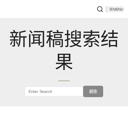
MENU
新闻稿搜索结
果
前往