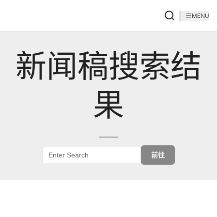
MENU
新闻稿搜索结
果
前往