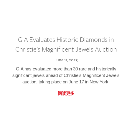
GIA Evaluates Historic Diamonds in
Christie’s Magnificent Jewels Auction
June 11, 2025
GIA has evaluated more than 30 rare and historically
significant jewels ahead of Christie’s Magnificent Jewels
auction, taking place on June 17 in New York.
阅读更多