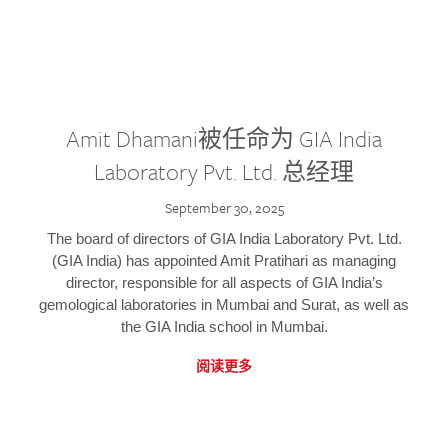
Amit Dhamani被任命为 GIA India
Laboratory Pvt. Ltd. 总经理
September 30, 2025
The board of directors of GIA India Laboratory Pvt. Ltd.
(GIA India) has appointed Amit Pratihari as managing
director, responsible for all aspects of GIA India’s
gemological laboratories in Mumbai and Surat, as well as
the GIA India school in Mumbai.
阅读更多