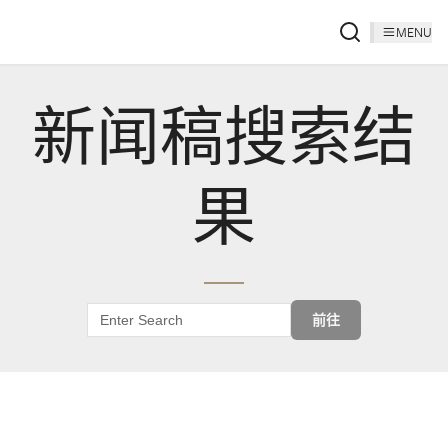
MENU
新闻稿搜索结
果
前往