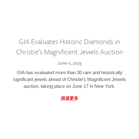
GIA Evaluates Historic Diamonds in
Christie’s Magnificent Jewels Auction
June 11, 2025
GIA has evaluated more than 30 rare and historically
significant jewels ahead of Christie’s Magnificent Jewels
auction, taking place on June 17 in New York.
阅读更多