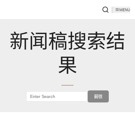
MENU
新闻稿搜索结
果
前往