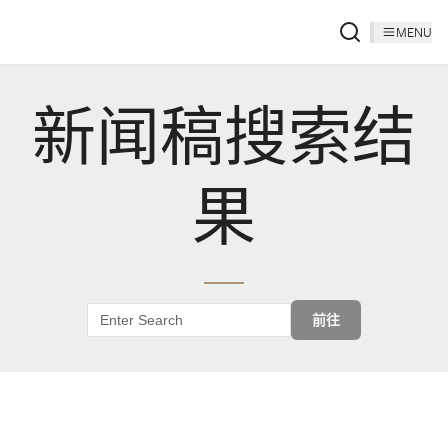
MENU
新闻稿搜索结
果
前往