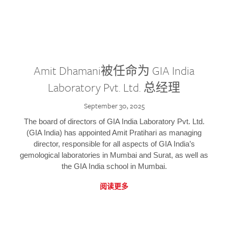
Amit Dhamani被任命为 GIA India
Laboratory Pvt. Ltd. 总经理
September 30, 2025
The board of directors of GIA India Laboratory Pvt. Ltd.
(GIA India) has appointed Amit Pratihari as managing
director, responsible for all aspects of GIA India’s
gemological laboratories in Mumbai and Surat, as well as
the GIA India school in Mumbai.
阅读更多