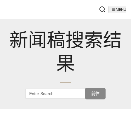
MENU
新闻稿搜索结
果
前往