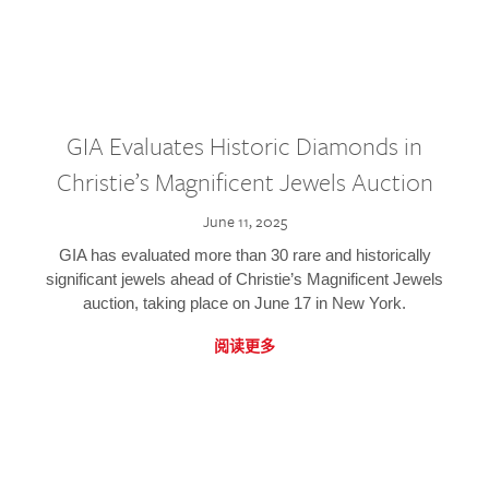
GIA Evaluates Historic Diamonds in
Christie’s Magnificent Jewels Auction
June 11, 2025
GIA has evaluated more than 30 rare and historically
significant jewels ahead of Christie’s Magnificent Jewels
auction, taking place on June 17 in New York.
阅读更多