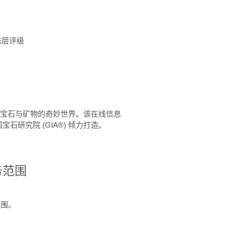
珠层评级
™ 体验宝石与矿物的奇妙世界。该在线信息
石研究院 (GIA®) 倾力打造。
务范围
范围。