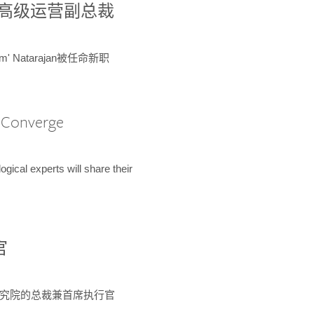
球鉴定所高级运营副总裁
m' Natarajan被任命新职
A Converge
ical experts will share their
官
 为该研究院的总裁兼首席执行官