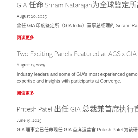
GIA 任命 Sriram Natarajan为全
August 20, 2025
曾任 GIA 印度鉴定所（GIA India）董事总经理的 Sriram 'Ra
阅读更多
Two Exciting Panels Featured at AGS x GI
August 17, 2025
Industry leaders and some of GIA’s most experienced gemolog
expertise and insights with participants at Converge.
阅读更多
Pritesh Patel 出任 GIA 总裁兼首席执行
June 19, 2025
GIA 理事会已任命现任 GIA 首席运营官 Pritesh Patel