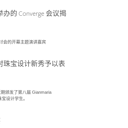
办的 Converge 会议揭
ge 研讨会的开幕主题演讲嘉宾
GIA 共同对珠宝设计新秀予以表
于近期颁发了第八届 Gianmaria
A 珠宝设计学生。
察