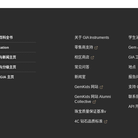
关于 GIA Instruments
学生
百科全书
零售商支持
Gem &
ation
校区商店
GIA
与新闻主页
常见问答
地点
与分级主页
新闻室
报告
GIA 主页
GemKids 网站
支持 
GemKids 网站 Alumni
联系
Collective
API
珠宝质量保证基准v
4C 钻石品质标准