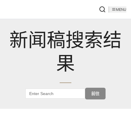
MENU
新闻稿搜索结
果
前往