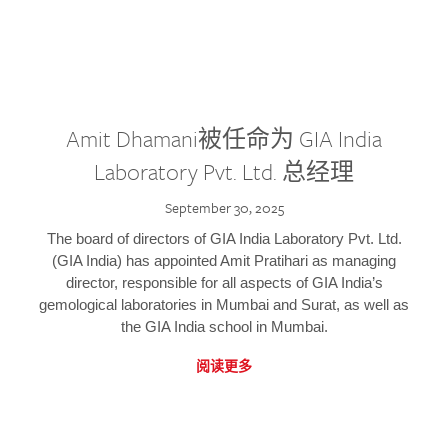
Amit Dhamani被任命为 GIA India
Laboratory Pvt. Ltd. 总经理
September 30, 2025
The board of directors of GIA India Laboratory Pvt. Ltd.
(GIA India) has appointed Amit Pratihari as managing
director, responsible for all aspects of GIA India’s
gemological laboratories in Mumbai and Surat, as well as
the GIA India school in Mumbai.
阅读更多