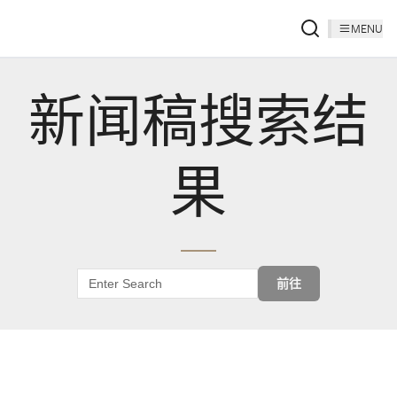
MENU
新闻稿搜索结
果
前往