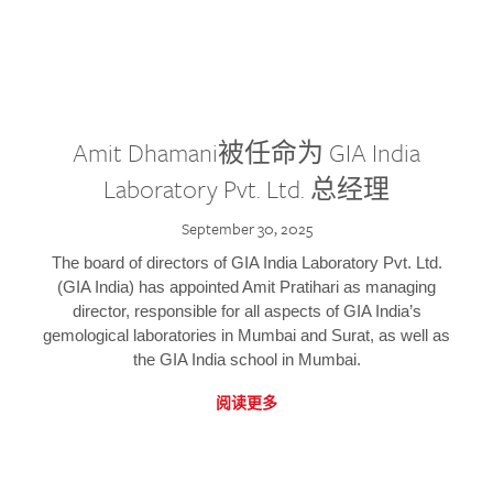
Amit Dhamani被任命为 GIA India
Laboratory Pvt. Ltd. 总经理
September 30, 2025
The board of directors of GIA India Laboratory Pvt. Ltd.
(GIA India) has appointed Amit Pratihari as managing
director, responsible for all aspects of GIA India’s
gemological laboratories in Mumbai and Surat, as well as
the GIA India school in Mumbai.
阅读更多