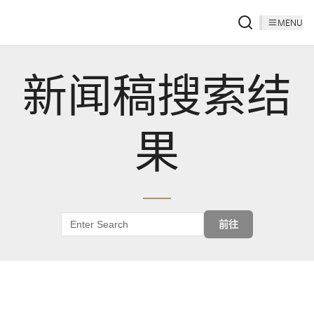
MENU
新闻稿搜索结
果
前往