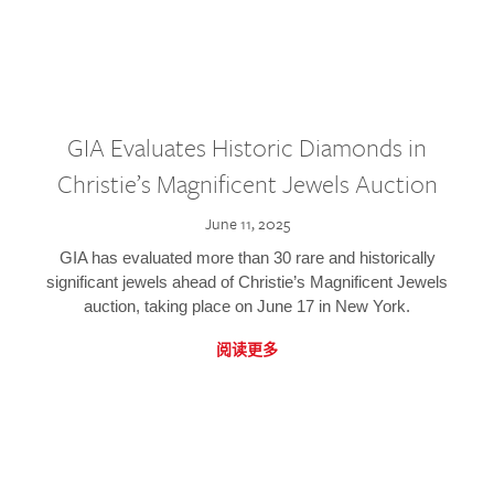
GIA Evaluates Historic Diamonds in
Christie’s Magnificent Jewels Auction
June 11, 2025
GIA has evaluated more than 30 rare and historically
significant jewels ahead of Christie’s Magnificent Jewels
auction, taking place on June 17 in New York.
阅读更多