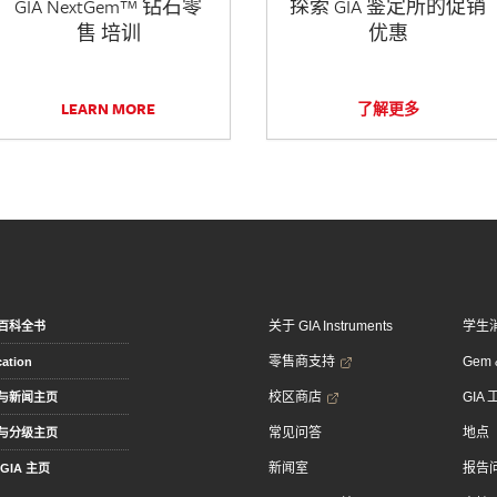
GIA NextGem™ 钻石零
探索 GIA 鉴定所的促销
售 培训
优惠
LEARN MORE
了解更多
关于 GIA Instruments
学生
百科全书
零售商支持
Gem &
ation
校区商店
GIA
与新闻主页
常见问答
地点
与分级主页
新闻室
报告
GIA 主页