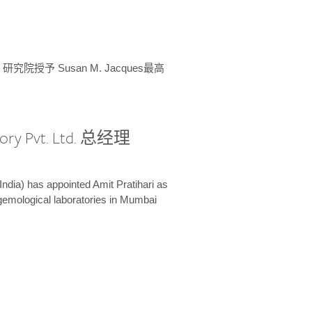
授予 Susan M. Jacques最高
ory Pvt. Ltd. 总经理
India) has appointed Amit Pratihari as
 gemological laboratories in Mumbai