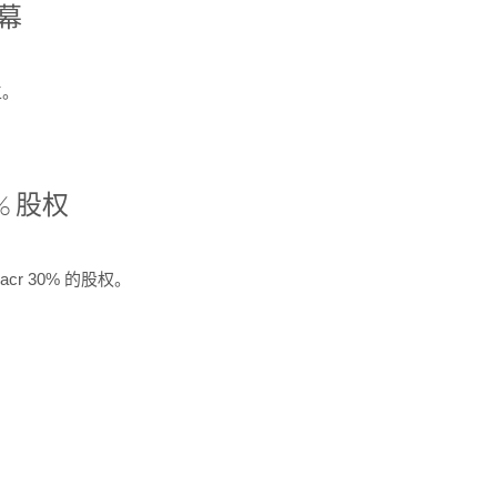
开幕
生。
% 股权
cr 30% 的股权。