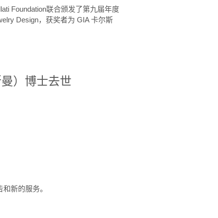
ellati Foundation联合颁发了第九届年度
 in Jewelry Design，获奖者为 GIA 卡尔斯
治·罗斯曼）博士去世
定报告和新的服务。