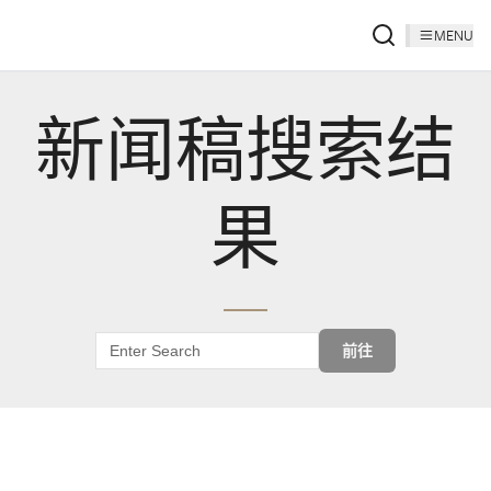
MENU
新闻稿搜索结
果
前往