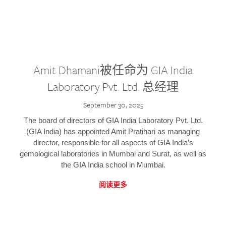
Amit Dhamani被任命为 GIA India
Laboratory Pvt. Ltd. 总经理
September 30, 2025
The board of directors of GIA India Laboratory Pvt. Ltd.
(GIA India) has appointed Amit Pratihari as managing
director, responsible for all aspects of GIA India’s
gemological laboratories in Mumbai and Surat, as well as
the GIA India school in Mumbai.
阅读更多