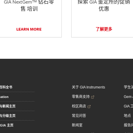
GIA NextGem™ 钻石零
探索 GIA 鉴定所的促销
售 培训
优惠
LEARN MORE
了解更多
关于 GIA Instruments
学生
百科全书
零售商支持
Gem &
ation
校区商店
GIA
与新闻主页
常见问答
地点
与分级主页
新闻室
报告
GIA 主页