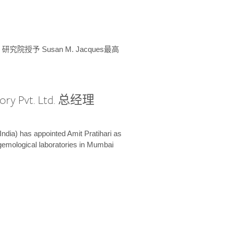
授予 Susan M. Jacques最高
ory Pvt. Ltd. 总经理
India) has appointed Amit Pratihari as
 gemological laboratories in Mumbai