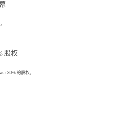
开幕
生。
% 股权
cr 30% 的股权。