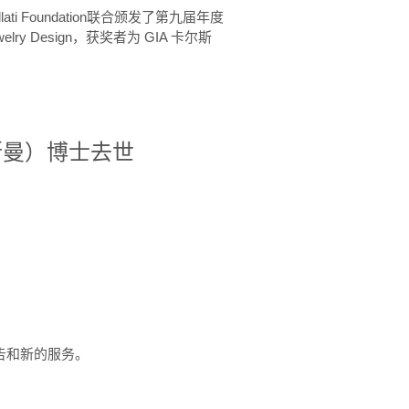
ellati Foundation联合颁发了第九届年度
 in Jewelry Design，获奖者为 GIA 卡尔斯
治·罗斯曼）博士去世
定报告和新的服务。