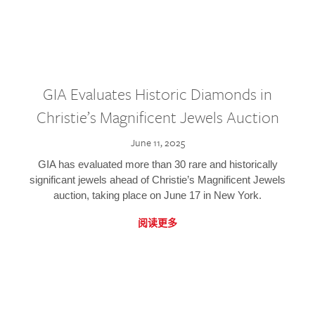
GIA Evaluates Historic Diamonds in
Christie’s Magnificent Jewels Auction
June 11, 2025
GIA has evaluated more than 30 rare and historically
significant jewels ahead of Christie’s Magnificent Jewels
auction, taking place on June 17 in New York.
阅读更多