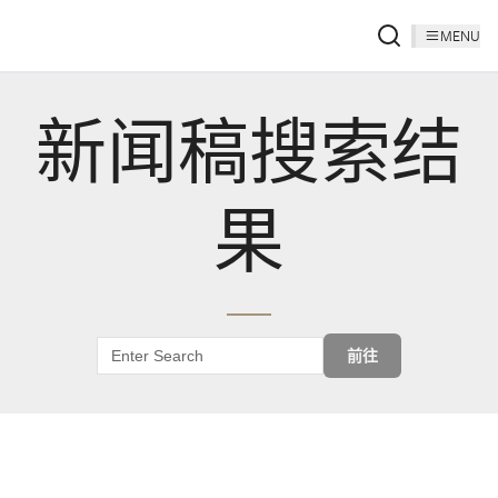
MENU
新闻稿搜索结
果
前往