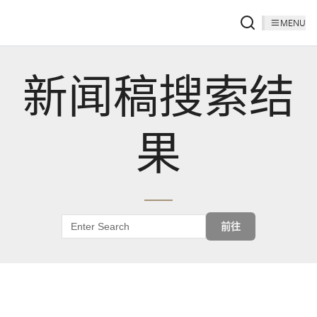
MENU
新闻稿搜索结
果
前往