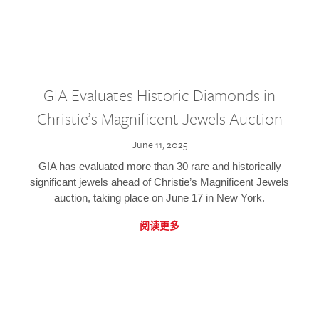
GIA Evaluates Historic Diamonds in
Christie’s Magnificent Jewels Auction
June 11, 2025
GIA has evaluated more than 30 rare and historically
significant jewels ahead of Christie’s Magnificent Jewels
auction, taking place on June 17 in New York.
阅读更多