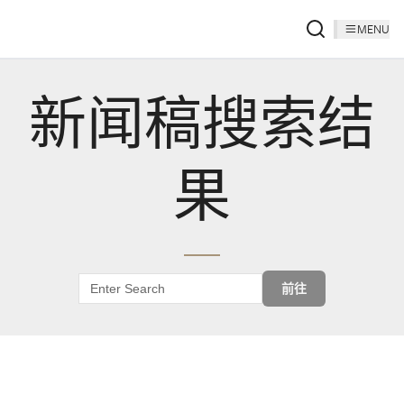
MENU
新闻稿搜索结
果
前往