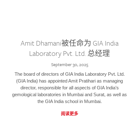
Amit Dhamani被任命为 GIA India
Laboratory Pvt. Ltd. 总经理
September 30, 2025
The board of directors of GIA India Laboratory Pvt. Ltd.
(GIA India) has appointed Amit Pratihari as managing
director, responsible for all aspects of GIA India’s
gemological laboratories in Mumbai and Surat, as well as
the GIA India school in Mumbai.
阅读更多