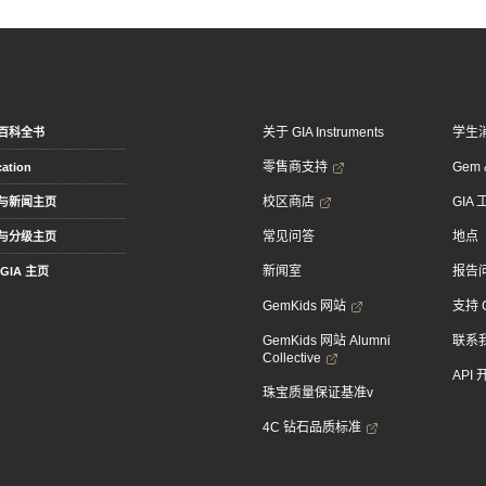
关于 GIA Instruments
学生
百科全书
零售商支持
Gem &
ation
校区商店
GIA
与新闻主页
常见问答
地点
与分级主页
新闻室
报告
GIA 主页
GemKids 网站
支持 
GemKids 网站 Alumni
联系
Collective
API
珠宝质量保证基准v
4C 钻石品质标准