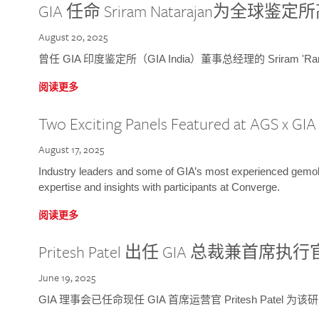
GIA 任命 Sriram Natarajan为全
August 20, 2025
曾任 GIA 印度鉴定所（GIA India）董事总经理的 Sriram 'Ra
阅读更多
Two Exciting Panels Featured at AGS x GI
August 17, 2025
Industry leaders and some of GIA’s most experienced gemolog
expertise and insights with participants at Converge.
阅读更多
Pritesh Patel 出任 GIA 总裁兼首席执行
June 19, 2025
GIA 理事会已任命现任 GIA 首席运营官 Pritesh Patel