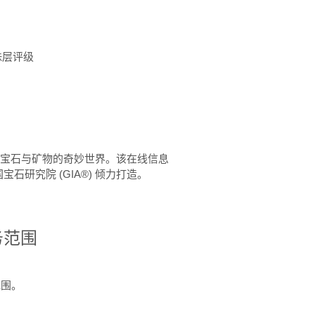
珠层评级
™ 体验宝石与矿物的奇妙世界。该在线信息
石研究院 (GIA®) 倾力打造。
务范围
范围。