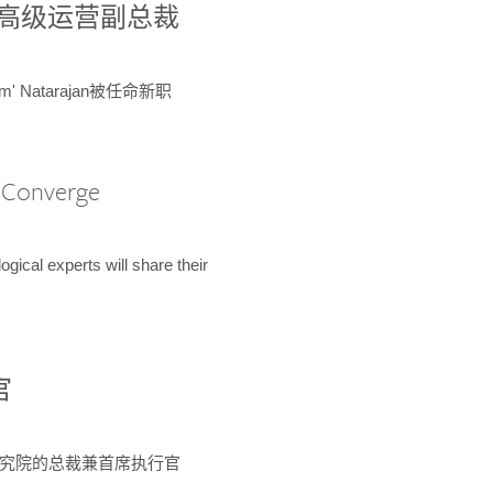
球鉴定所高级运营副总裁
m' Natarajan被任命新职
A Converge
ical experts will share their
官
 为该研究院的总裁兼首席执行官