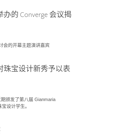
办的 Converge 会议揭
ge 研讨会的开幕主题演讲嘉宾
GIA 共同对珠宝设计新秀予以表
于近期颁发了第八届 Gianmaria
A 珠宝设计学生。
察