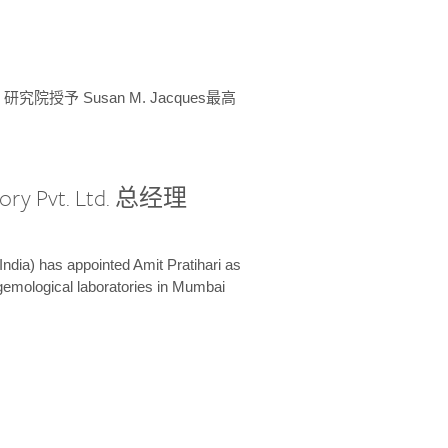
授予 Susan M. Jacques最高
ory Pvt. Ltd. 总经理
India) has appointed Amit Pratihari as
 gemological laboratories in Mumbai