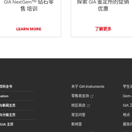
GIA NextGem™ 钻石零
探索 GIA 鉴定所的促销
售 培训
优惠
LEARN MORE
了解更多
关于 GIA Instruments
学生
百科全书
零售商支持
Gem &
ation
校区商店
GIA
与新闻主页
常见问答
地点
与分级主页
新闻室
报告
GIA 主页