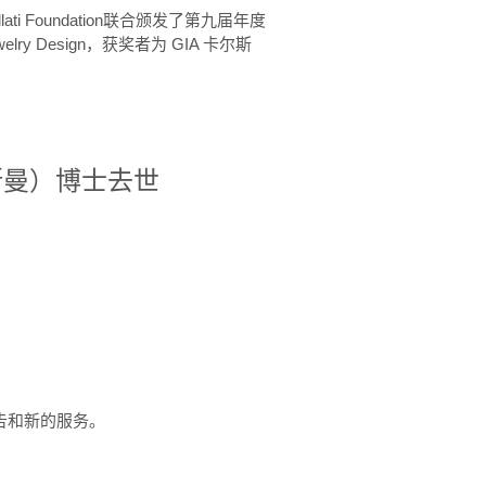
ellati Foundation联合颁发了第九届年度
 in Jewelry Design，获奖者为 GIA 卡尔斯
治·罗斯曼）博士去世
定报告和新的服务。