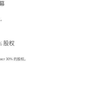
开幕
生。
% 股权
cr 30% 的股权。