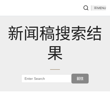
MENU
新闻稿搜索结
果
前往