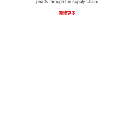
pearls through the supply chain.
阅读更多