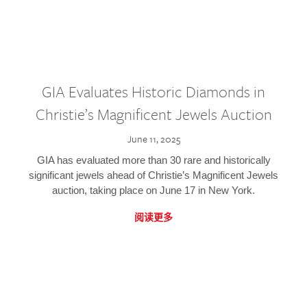
GIA Evaluates Historic Diamonds in
Christie’s Magnificent Jewels Auction
June 11, 2025
GIA has evaluated more than 30 rare and historically
significant jewels ahead of Christie’s Magnificent Jewels
auction, taking place on June 17 in New York.
阅读更多