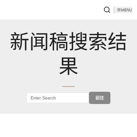
MENU
新闻稿搜索结
果
前往