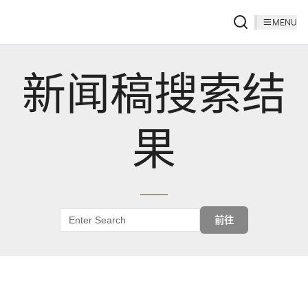
MENU
新闻稿搜索结
果
前往