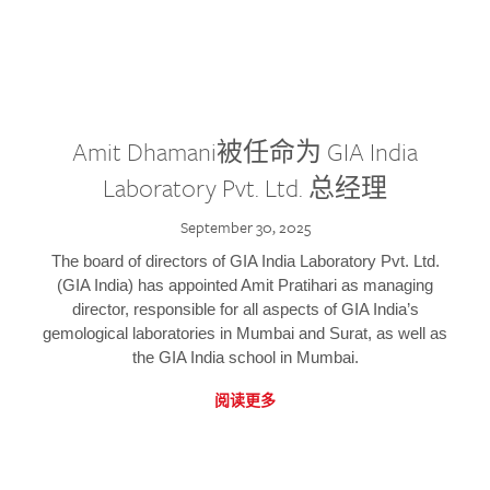
Amit Dhamani被任命为 GIA India
Laboratory Pvt. Ltd. 总经理
September 30, 2025
The board of directors of GIA India Laboratory Pvt. Ltd.
(GIA India) has appointed Amit Pratihari as managing
director, responsible for all aspects of GIA India’s
gemological laboratories in Mumbai and Surat, as well as
the GIA India school in Mumbai.
阅读更多