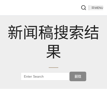
MENU
新闻稿搜索结
果
前往