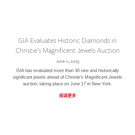
GIA Evaluates Historic Diamonds in
Christie’s Magnificent Jewels Auction
June 11, 2025
GIA has evaluated more than 30 rare and historically
significant jewels ahead of Christie’s Magnificent Jewels
auction, taking place on June 17 in New York.
阅读更多