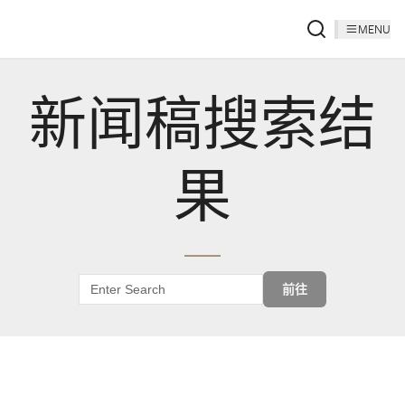
MENU
新闻稿搜索结
果
前往