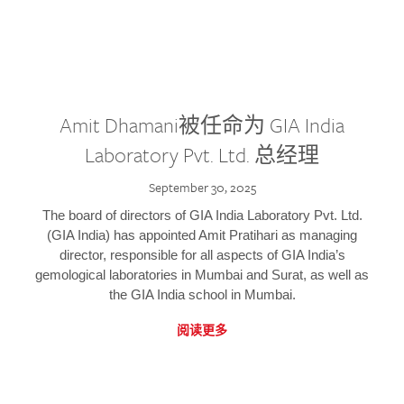
Amit Dhamani被任命为 GIA India
Laboratory Pvt. Ltd. 总经理
September 30, 2025
The board of directors of GIA India Laboratory Pvt. Ltd.
(GIA India) has appointed Amit Pratihari as managing
director, responsible for all aspects of GIA India’s
gemological laboratories in Mumbai and Surat, as well as
the GIA India school in Mumbai.
阅读更多