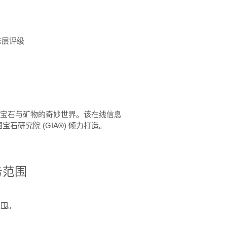
珠层评级
™ 体验宝石与矿物的奇妙世界。该在线信息
石研究院 (GIA®) 倾力打造。
务范围
范围。