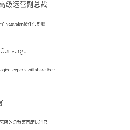
球鉴定所高级运营副总裁
m' Natarajan被任命新职
A Converge
ical experts will share their
官
 为该研究院的总裁兼首席执行官