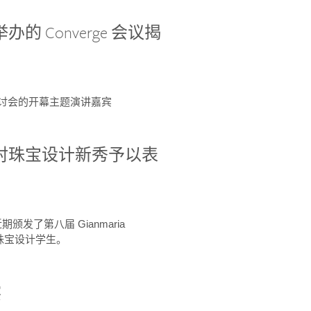
办的 Converge 会议揭
ge 研讨会的开幕主题演讲嘉宾
GIA 共同对珠宝设计新秀予以表
于近期颁发了第八届 Gianmaria
A 珠宝设计学生。
察