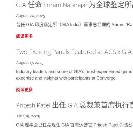
GIA 任命 Sriram Natarajan为全
August 20, 2025
曾任 GIA 印度鉴定所（GIA India）董事总经理的 Sriram 'Ra
阅读更多
Two Exciting Panels Featured at AGS x GI
August 17, 2025
Industry leaders and some of GIA’s most experienced gemolog
expertise and insights with participants at Converge.
阅读更多
Pritesh Patel 出任 GIA 总裁兼首席执行
June 19, 2025
GIA 理事会已任命现任 GIA 首席运营官 Pritesh Patel