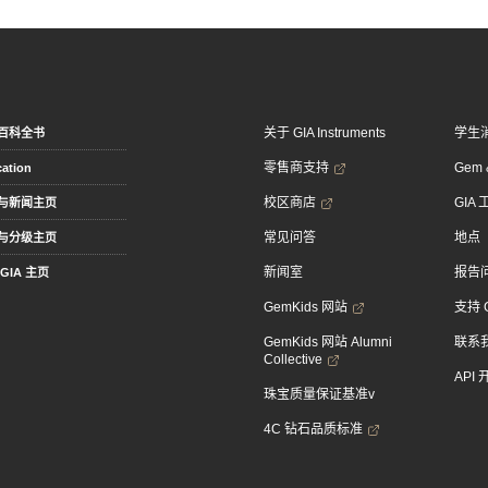
关于 GIA Instruments
学生
百科全书
零售商支持
Gem &
ation
校区商店
GIA
与新闻主页
常见问答
地点
与分级主页
新闻室
报告
GIA 主页
GemKids 网站
支持 
GemKids 网站 Alumni
联系
Collective
API
珠宝质量保证基准v
4C 钻石品质标准