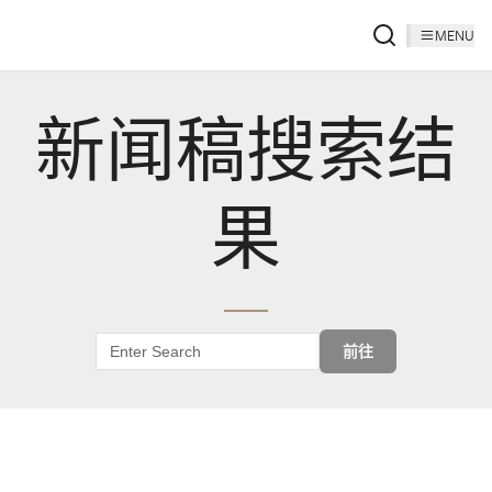
MENU
新闻稿搜索结
果
前往