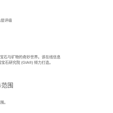
珠层评级
™ 体验宝石与矿物的奇妙世界。该在线信息
石研究院 (GIA®) 倾力打造。
务范围
范围。