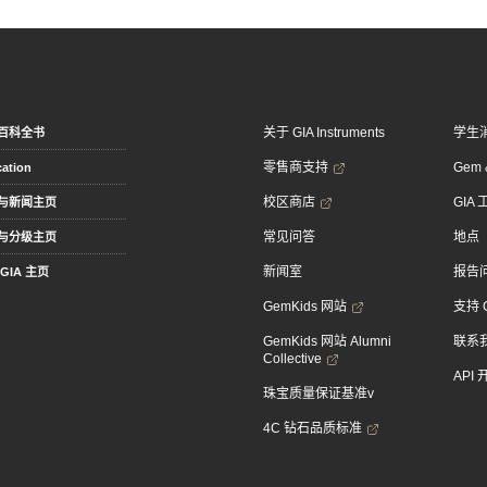
关于 GIA Instruments
学生
百科全书
零售商支持
Gem &
ation
校区商店
GIA
与新闻主页
常见问答
地点
与分级主页
新闻室
报告
GIA 主页
GemKids 网站
支持 
GemKids 网站 Alumni
联系
Collective
API
珠宝质量保证基准v
4C 钻石品质标准