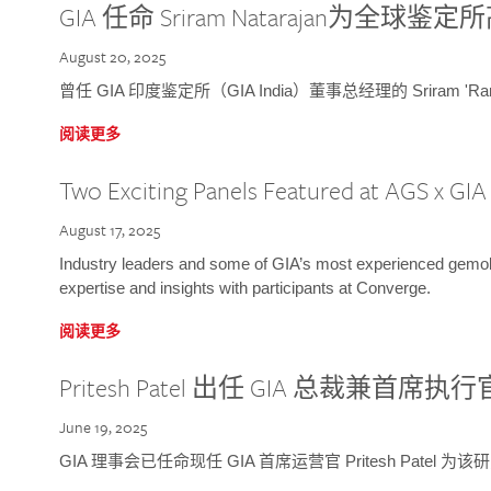
GIA 任命 Sriram Natarajan为全
August 20, 2025
曾任 GIA 印度鉴定所（GIA India）董事总经理的 Sriram 'Ra
阅读更多
Two Exciting Panels Featured at AGS x GI
August 17, 2025
Industry leaders and some of GIA’s most experienced gemolog
expertise and insights with participants at Converge.
阅读更多
Pritesh Patel 出任 GIA 总裁兼首席执行
June 19, 2025
GIA 理事会已任命现任 GIA 首席运营官 Pritesh Patel