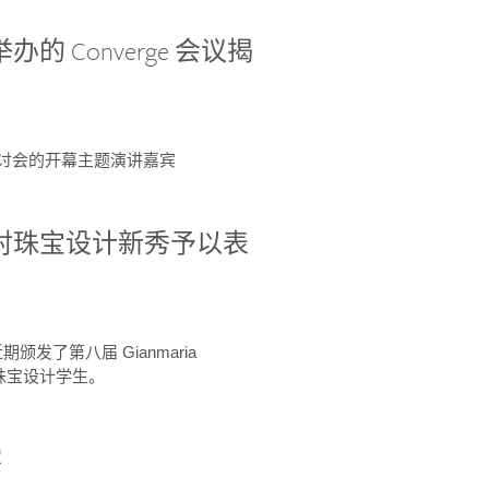
办的 Converge 会议揭
ge 研讨会的开幕主题演讲嘉宾
GIA 共同对珠宝设计新秀予以表
于近期颁发了第八届 Gianmaria
A 珠宝设计学生。
察