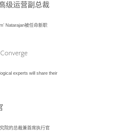
球鉴定所高级运营副总裁
m' Natarajan被任命新职
A Converge
ical experts will share their
官
 为该研究院的总裁兼首席执行官