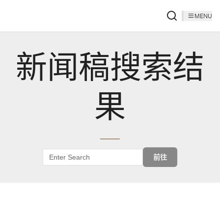
MENU
新闻稿搜索结
果
前往