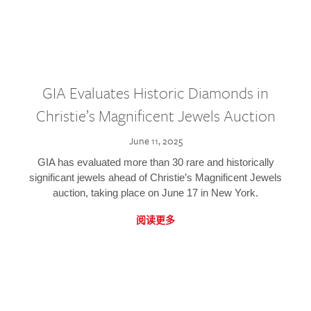
GIA Evaluates Historic Diamonds in
Christie’s Magnificent Jewels Auction
June 11, 2025
GIA has evaluated more than 30 rare and historically
significant jewels ahead of Christie’s Magnificent Jewels
auction, taking place on June 17 in New York.
阅读更多