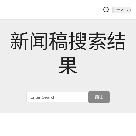
MENU
新闻稿搜索结
果
前往