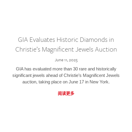
GIA Evaluates Historic Diamonds in
Christie’s Magnificent Jewels Auction
June 11, 2025
GIA has evaluated more than 30 rare and historically
significant jewels ahead of Christie’s Magnificent Jewels
auction, taking place on June 17 in New York.
阅读更多