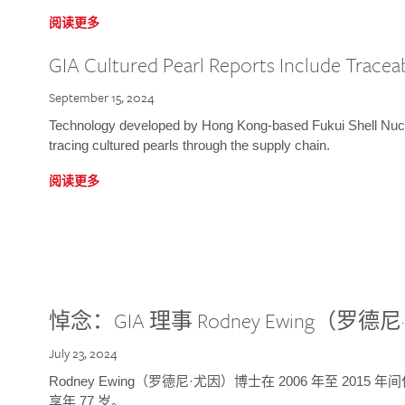
阅读更多
GIA Cultured Pearl Reports Include Traceab
September 15, 2024
Technology developed by Hong Kong-based Fukui Shell Nucle
tracing cultured pearls through the supply chain.
阅读更多
悼念：GIA 理事 Rodney Ewing（罗
July 23, 2024
Rodney Ewing（罗德尼·尤因）博士在 2006 年至 2015
享年 77 岁。