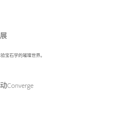
宝展
您体验宝石学的璀璨世界。
onverge