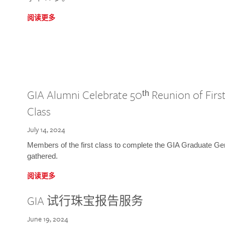
阅读更多
GIA Alumni Celebrate 50ᵗʰ Reunion of Fir
Class
July 14, 2024
Members of the first class to complete the GIA Graduate G
gathered.
阅读更多
GIA 试行珠宝报告服务
June 19, 2024