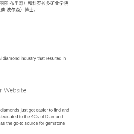
ridge（丽莎·布里奇）和科罗拉多矿业学院
son（温迪·波尔森）博士。
l diamond industry that resulted in
r Website
diamonds just got easier to find and
dedicated to the 4Cs of Diamond
e as the go-to source for gemstone