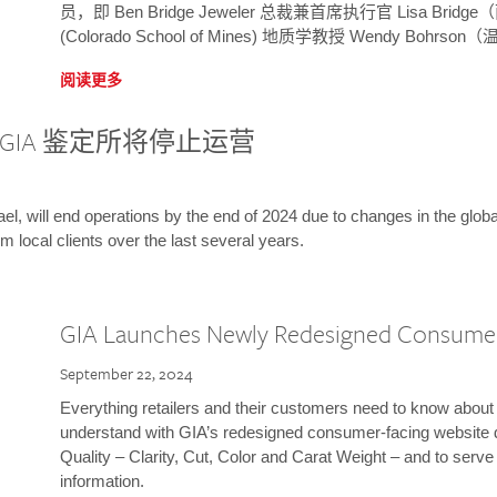
员，即 Ben Bridge Jeweler 总裁兼首席执行官 Lisa B
(Colorado School of Mines) 地质学教授 Wendy Bohr
阅读更多
GIA 鉴定所将停止运营
l, will end operations by the end of 2024 due to changes in the globa
m local clients over the last several years.
GIA Launches Newly Redesigned Consume
September 22, 2024
Everything retailers and their customers need to know about 
understand with GIA’s redesigned consumer-facing website 
Quality – Clarity, Cut, Color and Carat Weight – and to serv
information.