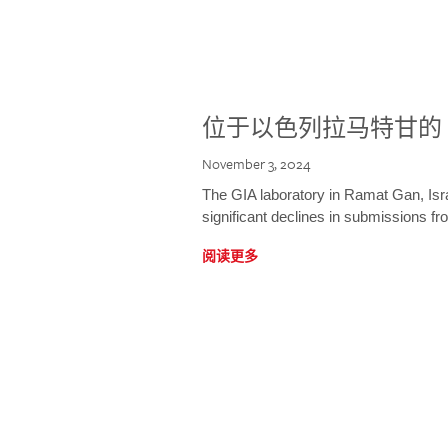
位于以色列拉马特甘的 
November 3, 2024
The GIA laboratory in Ramat Gan, Israe
significant declines in submissions fro
阅读更多