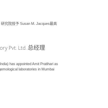
授予 Susan M. Jacques最高
ory Pvt. Ltd. 总经理
India) has appointed Amit Pratihari as
 gemological laboratories in Mumbai