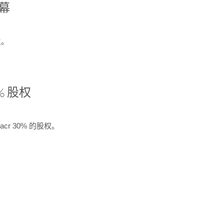
开幕
生。
% 股权
cr 30% 的股权。