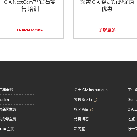
GIA NextGem™ 钻石零
探索 GIA 鉴定所的促销
售 培训
优惠
LEARN MORE
了解更多
关于 GIA Instruments
学生
百科全书
零售商支持
Gem &
ation
校区商店
GIA
与新闻主页
常见问答
地点
与分级主页
新闻室
报告
GIA 主页