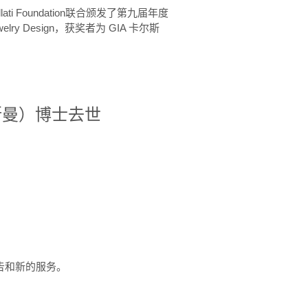
ellati Foundation联合颁发了第九届年度
 in Jewelry Design，获奖者为 GIA 卡尔斯
治·罗斯曼）博士去世
定报告和新的服务。