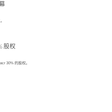
开幕
生。
% 股权
cr 30% 的股权。