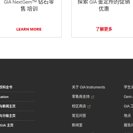
GIA NextGem™ 钻石零
探索 GIA 鉴定所的促销
售 培训
优惠
LEARN MORE
了解更多
关于 GIA Instruments
学生
百科全书
零售商支持
Gem &
ation
校区商店
GIA
与新闻主页
常见问答
地点
与分级主页
新闻室
报告
GIA 主页