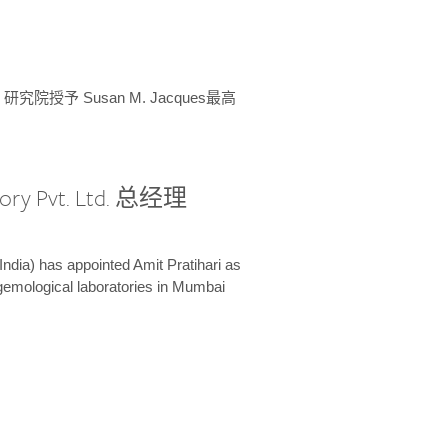
授予 Susan M. Jacques最高
ory Pvt. Ltd. 总经理
India) has appointed Amit Pratihari as
 gemological laboratories in Mumbai