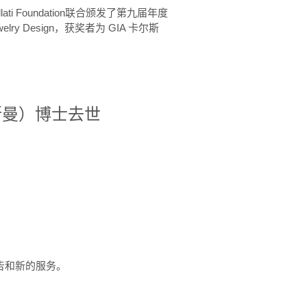
ellati Foundation联合颁发了第九届年度
 in Jewelry Design，获奖者为 GIA 卡尔斯
治·罗斯曼）博士去世
定报告和新的服务。