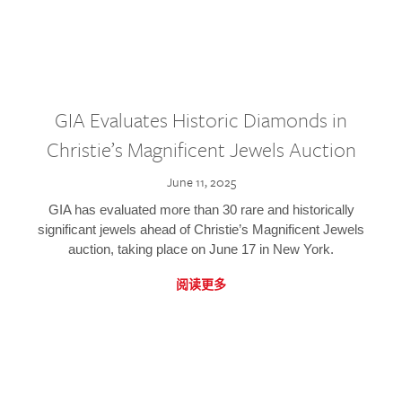
GIA Evaluates Historic Diamonds in
Christie’s Magnificent Jewels Auction
June 11, 2025
GIA has evaluated more than 30 rare and historically
significant jewels ahead of Christie’s Magnificent Jewels
auction, taking place on June 17 in New York.
阅读更多