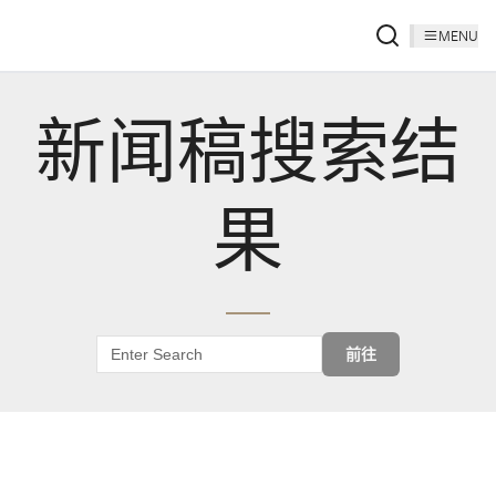
MENU
新闻稿搜索结
果
前往