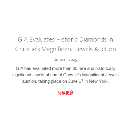
GIA Evaluates Historic Diamonds in
Christie’s Magnificent Jewels Auction
June 11, 2025
GIA has evaluated more than 30 rare and historically
significant jewels ahead of Christie’s Magnificent Jewels
auction, taking place on June 17 in New York.
阅读更多