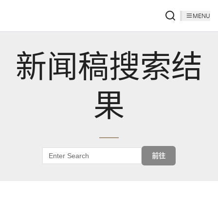
MENU
新闻稿搜索结
果
前往