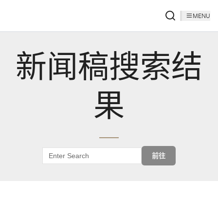
MENU
新闻稿搜索结
果
前往