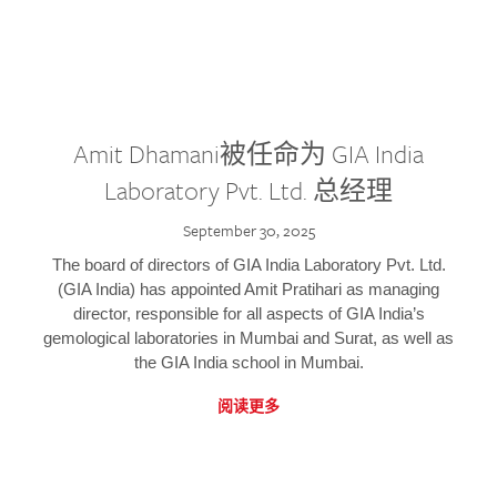
Amit Dhamani被任命为 GIA India
Laboratory Pvt. Ltd. 总经理
September 30, 2025
The board of directors of GIA India Laboratory Pvt. Ltd.
(GIA India) has appointed Amit Pratihari as managing
director, responsible for all aspects of GIA India’s
gemological laboratories in Mumbai and Surat, as well as
the GIA India school in Mumbai.
阅读更多