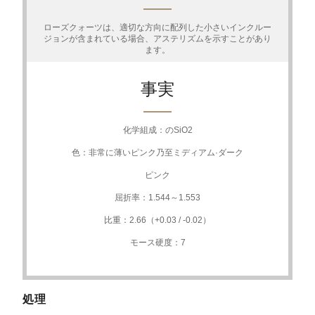
ローズクォーツは、適切な方向に配列した小さいインクルー
ジョンが含まれている場合、アステリズムを示すことがあり
ます。
事実
化学組成：のSiO2
色：非常に薄いピンク乃至ミディアム·ダーク
ピンク
屈折率：1.544～1.553
比重：2.66（+0.03 / -0.02）
モース硬度：7
処理