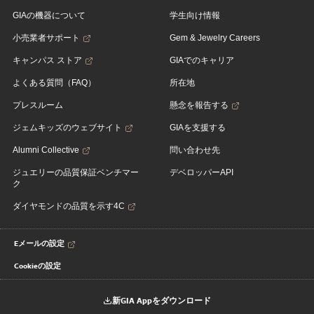
GIAの機器について
学生向け情報
小売業者サポート
Gem & Jewelry Careers
キャンパス ストア
GIAでのキャリア
よくある質問（FAQ）
所在地
プレスルーム
懸念を報告する
ジェムキッズのウェブサイト
GIAを支援する
Alumni Collective
問い合わせ先
ジュエリーの品質保証ベンチマー
デベロッパーAPI
ク
ダイヤモンドの品質を示す4C
Eメールの設定
Cookieの設定
新GIA Appをダウンロード