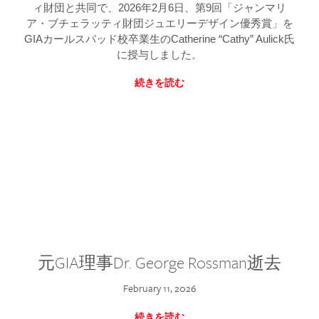
ィ財団と共同で、2026年2月6日、第9回「ジャンマリ
ア・ブチェラッティ財団ジュエリーデザイン優秀賞」を
GIAカールスバッド校卒業生のCatherine “Cathy” Aulick氏
に授与しました。
続きを読む
元GIA理事Dr. George Rossman逝去
February 11, 2026
続きを読む