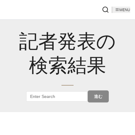
MENU
記者発表の
検索結果
進む