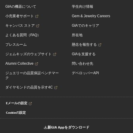
GIAの機器について
学生向け情報
小売業者サポート
Gem & Jewelry Careers
キャンパス ストア
GIAでのキャリア
よくある質問（FAQ）
所在地
プレスルーム
懸念を報告する
ジェムキッズのウェブサイト
GIAを支援する
Alumni Collective
問い合わせ先
ジュエリーの品質保証ベンチマー
デベロッパーAPI
ク
ダイヤモンドの品質を示す4C
Eメールの設定
Cookieの設定
新GIA Appをダウンロード