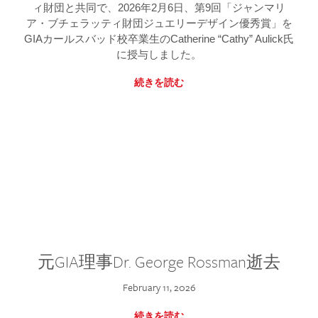
ィ財団と共同で、2026年2月6日、第9回「ジャンマリ
ア・ブチェラッティ財団ジュエリーデザイン優秀賞」を
GIAカールスバッド校卒業生のCatherine “Cathy” Aulick氏
に授与しました。
続きを読む
元GIA理事Dr. George Rossman逝去
February 11, 2026
続きを読む