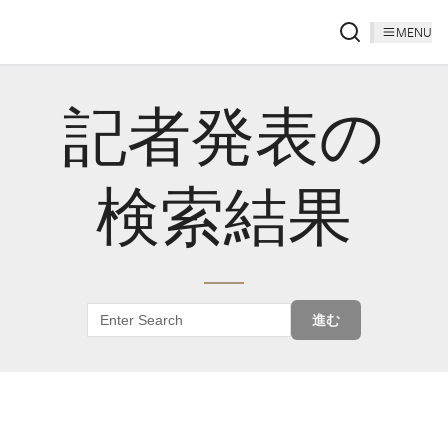
MENU
記者発表の
検索結果
進む