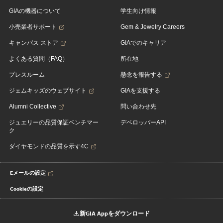
GIAの機器について
学生向け情報
小売業者サポート
Gem & Jewelry Careers
キャンパス ストア
GIAでのキャリア
よくある質問（FAQ）
所在地
プレスルーム
懸念を報告する
ジェムキッズのウェブサイト
GIAを支援する
Alumni Collective
問い合わせ先
ジュエリーの品質保証ベンチマー
デベロッパーAPI
ク
ダイヤモンドの品質を示す4C
Eメールの設定
Cookieの設定
新GIA Appをダウンロード