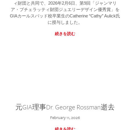
ィ財団と共同で、2026年2月6日、第9回「ジャンマリ
ア・ブチェラッティ財団ジュエリーデザイン優秀賞」を
GIAカールスバッド校卒業生のCatherine “Cathy” Aulick氏
に授与しました。
続きを読む
元GIA理事Dr. George Rossman逝去
February 11, 2026
続きを読む