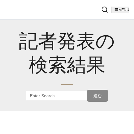
MENU
記者発表の
検索結果
進む