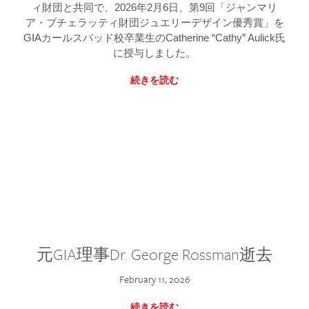
ィ財団と共同で、2026年2月6日、第9回「ジャンマリ
ア・ブチェラッティ財団ジュエリーデザイン優秀賞」を
GIAカールスバッド校卒業生のCatherine “Cathy” Aulick氏
に授与しました。
続きを読む
元GIA理事Dr. George Rossman逝去
February 11, 2026
続きを読む