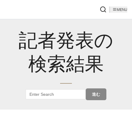
MENU
記者発表の
検索結果
進む