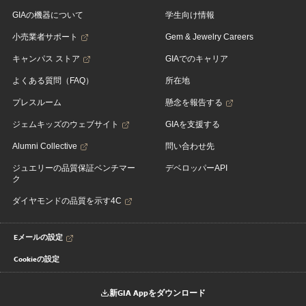
GIAの機器について
学生向け情報
小売業者サポート
Gem & Jewelry Careers
キャンパス ストア
GIAでのキャリア
よくある質問（FAQ）
所在地
プレスルーム
懸念を報告する
ジェムキッズのウェブサイト
GIAを支援する
Alumni Collective
問い合わせ先
ジュエリーの品質保証ベンチマー
デベロッパーAPI
ク
ダイヤモンドの品質を示す4C
Eメールの設定
Cookieの設定
新GIA Appをダウンロード