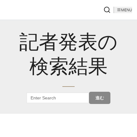
MENU
記者発表の
検索結果
進む