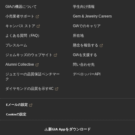
GIAの機器について
学生向け情報
小売業者サポート
Gem & Jewelry Careers
キャンパス ストア
GIAでのキャリア
よくある質問（FAQ）
所在地
プレスルーム
懸念を報告する
ジェムキッズのウェブサイト
GIAを支援する
Alumni Collective
問い合わせ先
ジュエリーの品質保証ベンチマー
デベロッパーAPI
ク
ダイヤモンドの品質を示す4C
Eメールの設定
Cookieの設定
新GIA Appをダウンロード