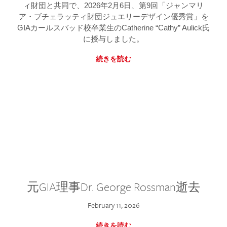
ィ財団と共同で、2026年2月6日、第9回「ジャンマリ
ア・ブチェラッティ財団ジュエリーデザイン優秀賞」を
GIAカールスバッド校卒業生のCatherine “Cathy” Aulick氏
に授与しました。
続きを読む
元GIA理事Dr. George Rossman逝去
February 11, 2026
続きを読む