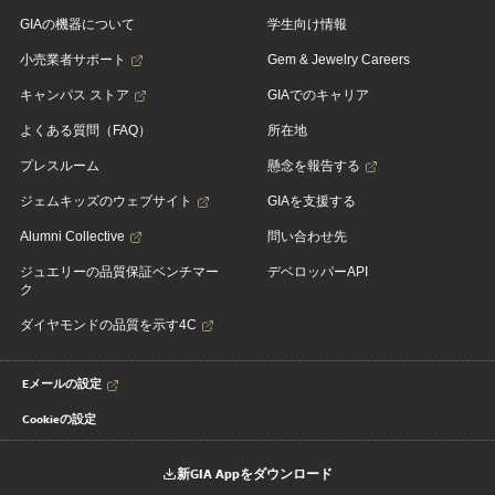
GIAの機器について
学生向け情報
小売業者サポート
Gem & Jewelry Careers
キャンパス ストア
GIAでのキャリア
よくある質問（FAQ）
所在地
プレスルーム
懸念を報告する
ジェムキッズのウェブサイト
GIAを支援する
Alumni Collective
問い合わせ先
ジュエリーの品質保証ベンチマー
デベロッパーAPI
ク
ダイヤモンドの品質を示す4C
Eメールの設定
Cookieの設定
新GIA Appをダウンロード