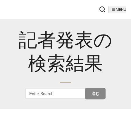
MENU
記者発表の
検索結果
進む