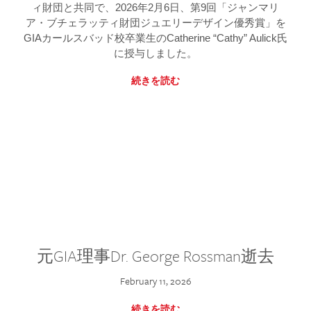
ィ財団と共同で、2026年2月6日、第9回「ジャンマリ
ア・ブチェラッティ財団ジュエリーデザイン優秀賞」を
GIAカールスバッド校卒業生のCatherine “Cathy” Aulick氏
に授与しました。
続きを読む
元GIA理事Dr. George Rossman逝去
February 11, 2026
続きを読む