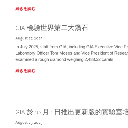
続きを読む
GIA 檢驗世界第二大鑽石
August 27, 2025
In July 2025, staff from GIA, including GIA Executive Vice 
Laboratory Officer Tom Moses and Vice President of Rese
examined a rough diamond weighing 2,488.32 carats
続きを読む
GIA 於 10 月 1 日推出更新版的實驗
August 25, 2025