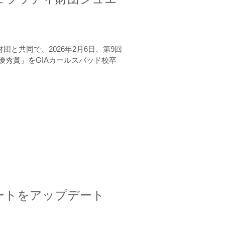
と共同で、2026年2月6日、第9回
秀賞」をGIAカールスバッド校卒
ートをアップデート