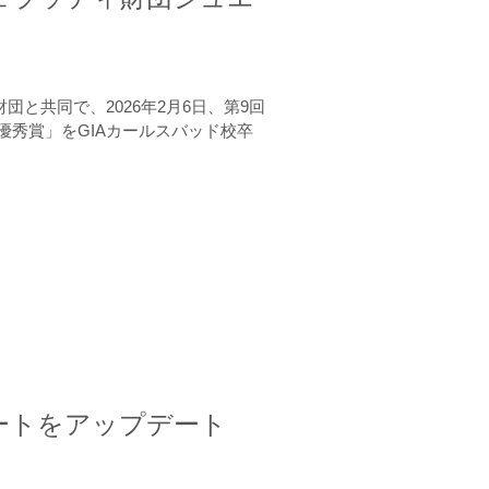
と共同で、2026年2月6日、第9回
秀賞」をGIAカールスバッド校卒
ートをアップデート