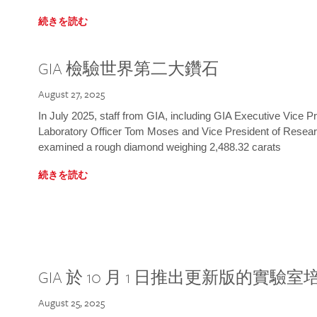
続きを読む
GIA 檢驗世界第二大鑽石
August 27, 2025
In July 2025, staff from GIA, including GIA Executive Vice 
Laboratory Officer Tom Moses and Vice President of Rese
examined a rough diamond weighing 2,488.32 carats
続きを読む
GIA 於 10 月 1 日推出更新版的實驗
August 25, 2025