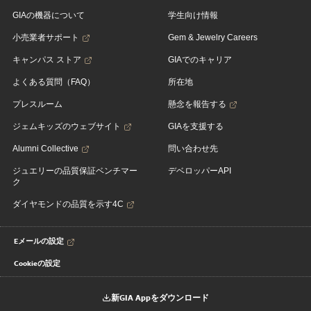
GIAの機器について
学生向け情報
小売業者サポート
Gem & Jewelry Careers
キャンパス ストア
GIAでのキャリア
よくある質問（FAQ）
所在地
プレスルーム
懸念を報告する
ジェムキッズのウェブサイト
GIAを支援する
Alumni Collective
問い合わせ先
ジュエリーの品質保証ベンチマー
デベロッパーAPI
ク
ダイヤモンドの品質を示す4C
Eメールの設定
Cookieの設定
新GIA Appをダウンロード