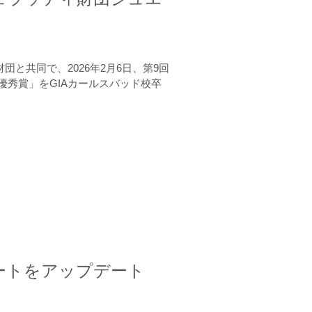
と共同で、2026年2月6日、第9回
秀賞」をGIAカールスバッド校卒
ートをアップデート