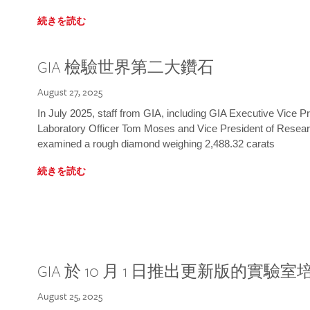
続きを読む
GIA 檢驗世界第二大鑽石
August 27, 2025
In July 2025, staff from GIA, including GIA Executive Vice 
Laboratory Officer Tom Moses and Vice President of Rese
examined a rough diamond weighing 2,488.32 carats
続きを読む
GIA 於 10 月 1 日推出更新版的實驗
August 25, 2025