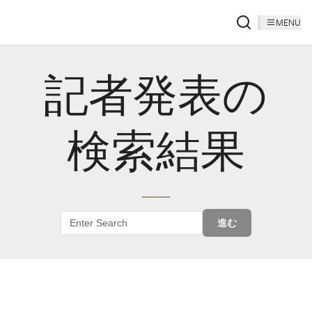
MENU
記者発表の
検索結果
進む