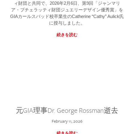
ィ財団と共同で、2026年2月6日、第9回「ジャンマリ
ア・ブチェラッティ財団ジュエリーデザイン優秀賞」を
GIAカールスバッド校卒業生のCatherine “Cathy” Aulick氏
に授与しました。
続きを読む
元GIA理事Dr. George Rossman逝去
February 11, 2026
続きを読む