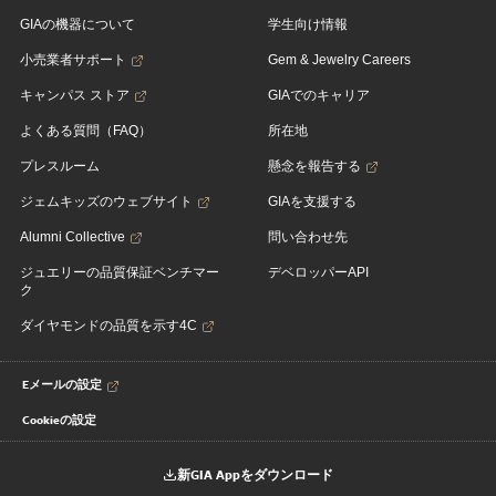
GIAの機器について
学生向け情報
小売業者サポート
Gem & Jewelry Careers
キャンパス ストア
GIAでのキャリア
よくある質問（FAQ）
所在地
プレスルーム
懸念を報告する
ジェムキッズのウェブサイト
GIAを支援する
Alumni Collective
問い合わせ先
ジュエリーの品質保証ベンチマー
デベロッパーAPI
ク
ダイヤモンドの品質を示す4C
Eメールの設定
Cookieの設定
新GIA Appをダウンロード