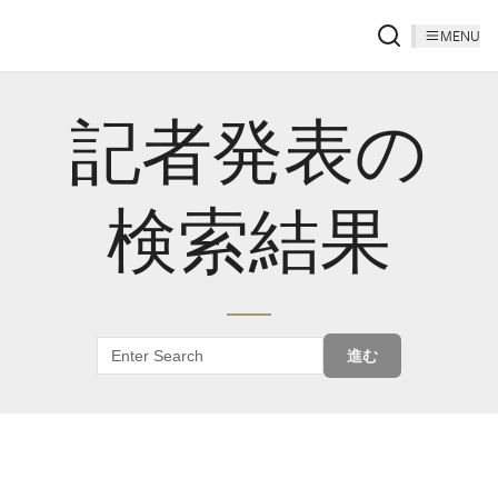
MENU
記者発表の
検索結果
進む