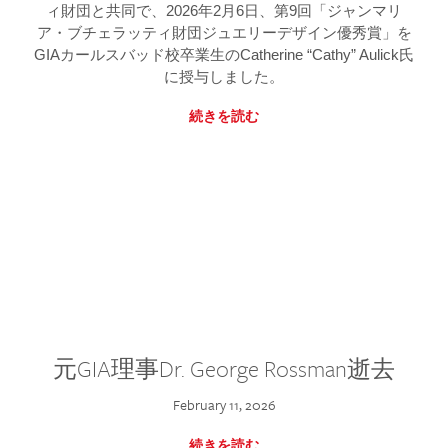
ィ財団と共同で、2026年2月6日、第9回「ジャンマリ
ア・ブチェラッティ財団ジュエリーデザイン優秀賞」を
GIAカールスバッド校卒業生のCatherine “Cathy” Aulick氏
に授与しました。
続きを読む
元GIA理事Dr. George Rossman逝去
February 11, 2026
続きを読む