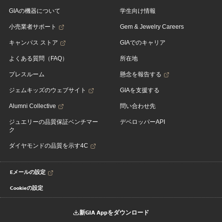
GIAの機器について
学生向け情報
小売業者サポート
Gem & Jewelry Careers
キャンパス ストア
GIAでのキャリア
よくある質問（FAQ）
所在地
プレスルーム
懸念を報告する
ジェムキッズのウェブサイト
GIAを支援する
Alumni Collective
問い合わせ先
ジュエリーの品質保証ベンチマー
デベロッパーAPI
ク
ダイヤモンドの品質を示す4C
Eメールの設定
Cookieの設定
新GIA Appをダウンロード