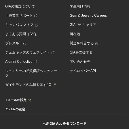
GIAの機器について
学生向け情報
小売業者サポート
Gem & Jewelry Careers
キャンパス ストア
GIAでのキャリア
よくある質問（FAQ）
所在地
プレスルーム
懸念を報告する
ジェムキッズのウェブサイト
GIAを支援する
Alumni Collective
問い合わせ先
ジュエリーの品質保証ベンチマー
デベロッパーAPI
ク
ダイヤモンドの品質を示す4C
Eメールの設定
Cookieの設定
新GIA Appをダウンロード