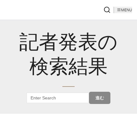
MENU
記者発表の
検索結果
進む