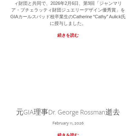
ィ財団と共同で、2026年2月6日、第9回「ジャンマリ
ア・ブチェラッティ財団ジュエリーデザイン優秀賞」を
GIAカールスバッド校卒業生のCatherine “Cathy” Aulick氏
に授与しました。
続きを読む
元GIA理事Dr. George Rossman逝去
February 11, 2026
続きを読む