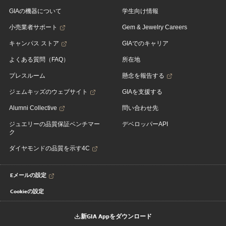
GIAの機器について
学生向け情報
小売業者サポート
Gem & Jewelry Careers
キャンパス ストア
GIAでのキャリア
よくある質問（FAQ）
所在地
プレスルーム
懸念を報告する
ジェムキッズのウェブサイト
GIAを支援する
Alumni Collective
問い合わせ先
ジュエリーの品質保証ベンチマー
デベロッパーAPI
ク
ダイヤモンドの品質を示す4C
Eメールの設定
Cookieの設定
新GIA Appをダウンロード