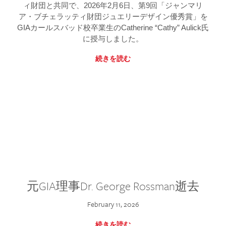
ィ財団と共同で、2026年2月6日、第9回「ジャンマリ
ア・ブチェラッティ財団ジュエリーデザイン優秀賞」を
GIAカールスバッド校卒業生のCatherine “Cathy” Aulick氏
に授与しました。
続きを読む
元GIA理事Dr. George Rossman逝去
February 11, 2026
続きを読む