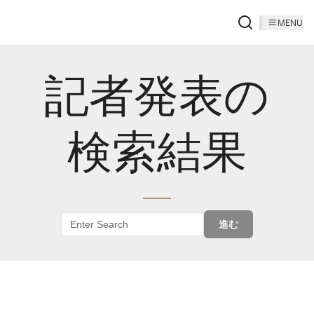
MENU
記者発表の
検索結果
進む