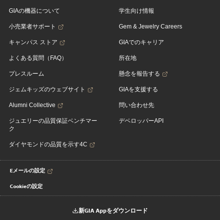
GIAの機器について
学生向け情報
小売業者サポート
Gem & Jewelry Careers
キャンパス ストア
GIAでのキャリア
よくある質問（FAQ）
所在地
プレスルーム
懸念を報告する
ジェムキッズのウェブサイト
GIAを支援する
Alumni Collective
問い合わせ先
ジュエリーの品質保証ベンチマー
デベロッパーAPI
ク
ダイヤモンドの品質を示す4C
Eメールの設定
Cookieの設定
新GIA Appをダウンロード