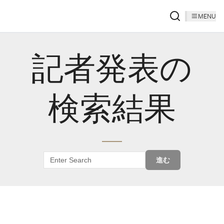
MENU
記者発表の
検索結果
進む