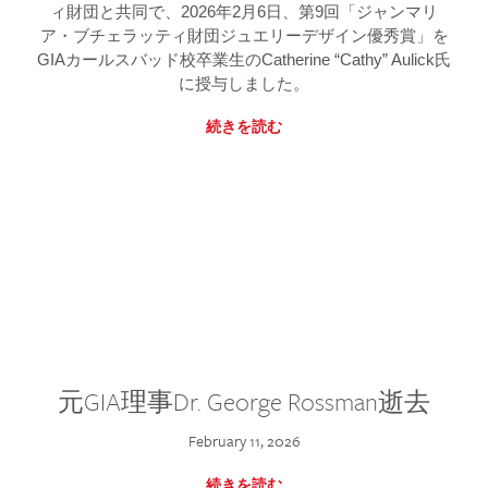
ィ財団と共同で、2026年2月6日、第9回「ジャンマリ
ア・ブチェラッティ財団ジュエリーデザイン優秀賞」を
GIAカールスバッド校卒業生のCatherine “Cathy” Aulick氏
に授与しました。
続きを読む
元GIA理事Dr. George Rossman逝去
February 11, 2026
続きを読む